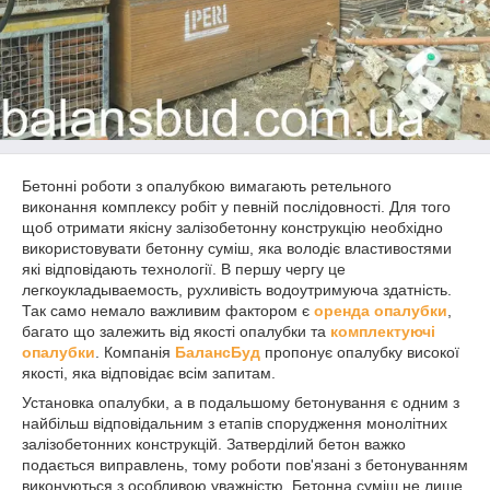
Бетонні роботи з опалубкою вимагають ретельного
виконання комплексу робіт у певній послідовності. Для того
щоб отримати якісну залізобетонну конструкцію необхідно
використовувати бетонну суміш, яка володіє властивостями
які відповідають технології. В першу чергу це
легкоукладываемость, рухливість водоутримуюча здатність.
Так само немало важливим фактором є
оренда опалубки
,
багато що залежить від якості опалубки та
комплектуючі
опалубки
. Компанія
БалансБуд
пропонує опалубку високої
якості, яка відповідає всім запитам.
Установка опалубки, а в подальшому бетонування є одним з
найбільш відповідальним з етапів спорудження монолітних
залізобетонних конструкцій. Затверділий бетон важко
подається виправлень, тому роботи пов'язані з бетонуванням
виконуються з особливою уважністю. Бетонна суміш не лише