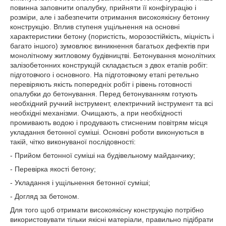
повинна заповнити опалубку, прийняти її конфігурацію і
розміри, але і забезпечити отримання високоякісну бетонну
конструкцію. Вплив ступеня ущільнення на основні
характеристики бетону (пористість, морозостійкість, міцність і
багато іншого) зумовлює виникнення багатьох дефектів при
монолітному житловому будівництві. Бетонування монолітних
залізобетонних конструкцій складається з двох етапів робіт:
підготовчого і основного. На підготовчому етапі ретельно
перевіряють якість попередніх робіт і рівень готовності
опалубки до бетонування. Перед бетонуванням готують
необхідний ручний інструмент, електричний інструмент та всі
необхідні механізми. Очищають, а при необхідності
промивають водою і продувають стисненим повітрям місця
укладання бетонної суміші. Основні роботи виконуються в
такій, чітко виконуваної послідовності:
- Прийом бетонної суміші на будівельному майданчику;
- Перевірка якості бетону;
- Укладання і ущільнення бетонної суміші;
- Догляд за бетоном.
Для того щоб отримати високоякісну конструкцію потрібно
використовувати тільки якісні матеріали, правильно підібрати