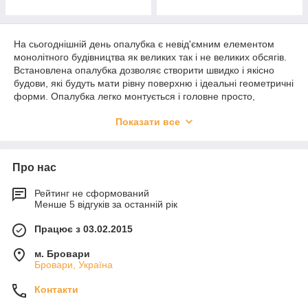
На сьогоднішній день опалубка є невід'ємним елементом
монолітного будівництва як великих так і не великих обсягів.
Встановлена опалубка дозволяє створити швидко і якісно
будови, які будуть мати рівну поверхню і ідеальні геометричні
форми. Опалубка легко монтується і головне просто,
установка опалубки не займе багато часу. Установка
Показати все
опалубки проводиться перед заливанням бетонними
сумішами. Опалубка дозволить втілити найсміливіші задуми
клієнтів і архітекторів. Завдяки опалубці ви склепити звести
конструкцію в обмежені рядка різноманітного плану.
Про нас
Опалубку можна використовувати при будівництві приватних
будинків, висотних будівель, промислових споруд, мостів і на
Рейтинг не сформований
багатьох інших видах будівництва у найкоротші строки. Що ж
Менше 5 відгуків за останній рік
робити, якщо опалубку придбати будить економічно не
доцільно? У такому випадку найкращим варіантом будить
Працює з 03.02.2015
оренда опалубки Київ
. Така пропозиція допоможе вирішити
безліч питань без значних витрат на придбання опалубки.
м. Бровари
Бровари, Україна
Оренда опалубки в Києві
– пропозиція від «
БалансБуд
»
Контакти
Для того что бы аренда опалубки Киев прошла без каких
либо неприятных ситуаций и эксцессов предлагаем работать