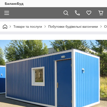
БалансБуд
Товари та послуги
Побутовки будівельні вагончики
О