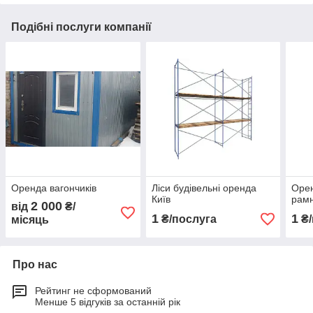
Подібні послуги компанії
Оренда вагончиків
Ліси будівельні оренда
Орен
Київ
рам
2 000
від
₴/
1
1
₴/послуга
₴/
місяць
Про нас
Рейтинг не сформований
Менше 5 відгуків за останній рік