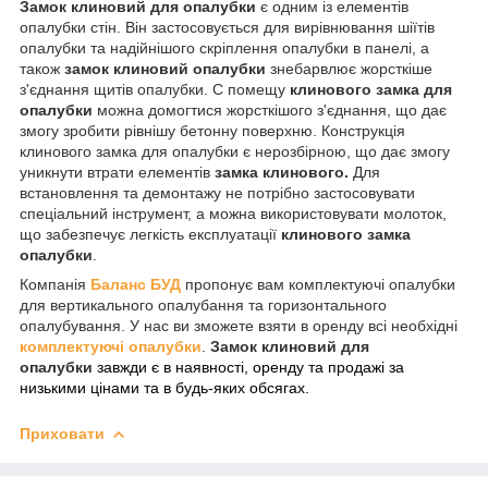
Замок клиновий для опалубки
є одним із елементів
опалубки стін. Він застосовується для вирівнювання шіїтів
опалубки та надійнішого скріплення опалубки в панелі, а
також
замок клиновий опалубки
знебарвлює жорсткіше
з'єднання щитів опалубки. С помещу
клинового замка для
опалубки
можна домогтися жорсткішого з'єднання, що дає
змогу зробити рівнішу бетонну поверхню. Конструкція
клинового замка для опалубки є нерозбірною, що дає змогу
уникнути втрати елементів
замка клинового
.
Для
встановлення та демонтажу не потрібно застосовувати
спеціальний інструмент, а можна використовувати молоток,
що забезпечує легкість експлуатації
клинового замка
опалубки
.
Компанія
Баланс БУД
пропонує вам комплектуючі опалубки
для вертикального опалубання та горизонтального
опалубування. У нас ви зможете взяти в оренду всі необхідні
комплектуючі опалубки
.
Замок клиновий для
опалубки
завжди є в наявності, оренду та продажі за
низькими цінами та в будь-яких обсягах.
Приховати