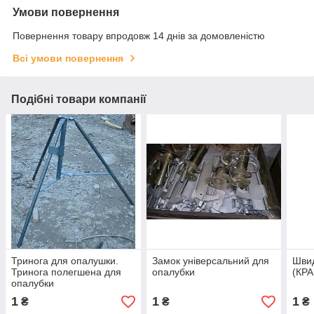
Умови повернення
Повернення товару впродовж 14 днів за домовленістю
Всі умови повернення
Подібні товари компанії
Тринога для опалушки.
Замок універсальний для
Швид
Тринога полегшена для
опалубки
(КРА
опалубки
1
1
1
₴
₴
₴