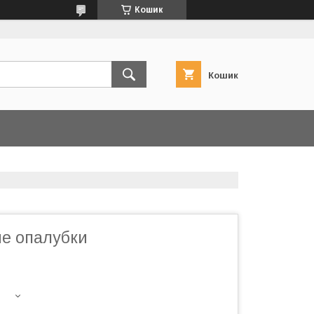
Кошик
Кошик
не опалубки