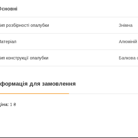
Основні
ип розбірності опалубки
Знімна
атеріал
Алюміній
ип конструкції опалубки
Балкова 
нформація для замовлення
іна:
1 ₴