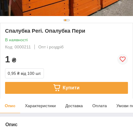
Спалубка Peri. Опалубка Пери
В наявності
Код: 0000211
Опт і роздріб
1
₴
0,95 ₴
від 100 шт.
Купити
Опис
Характеристики
Доставка
Оплата
Умови п
Опис