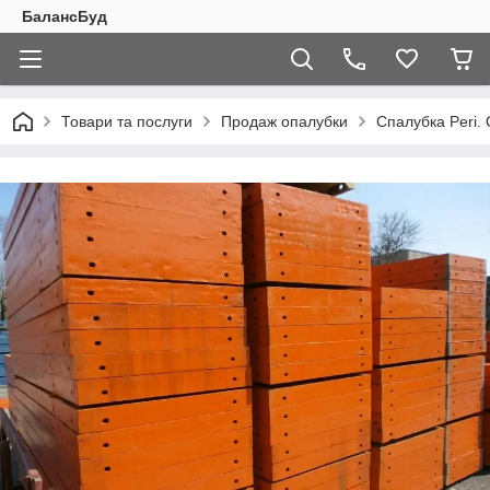
БалансБуд
Товари та послуги
Продаж опалубки
Спалубка Peri.