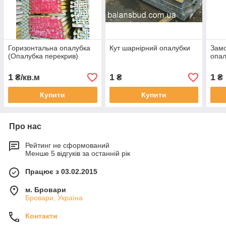
Горизонтальна опалубка
Кут шарнірний опалубки
Замо
(Опалубка перекрив)
опал
1
1
1
₴/кв.м
₴
₴
Купити
Купити
Про нас
Рейтинг не сформований
Менше 5 відгуків за останній рік
Працює з 03.02.2015
м. Бровари
Бровари, Україна
Контакти