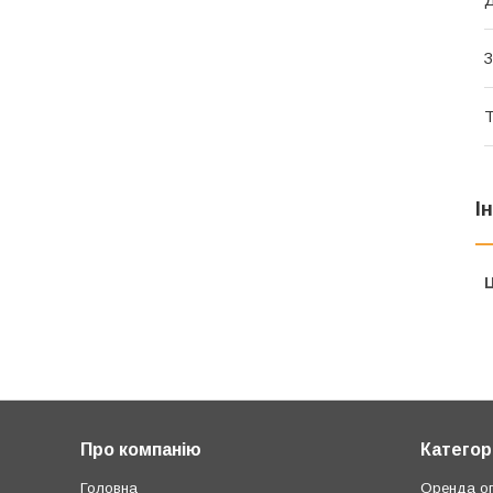
Д
З
Т
І
Ц
Про компанію
Категорі
Головна
Оренда о