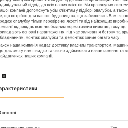
ндивідуальний підхід до всіх наших клієнтів. Ми пропонуємо систему
ашої компанії допоможуть усім клієнтам у підборі опалубки, а тако
е, що потрібно для вашого будівництва, що забезпечить Вам еконо
родаж опалубку тільки перевіреної якості та від найкращих виробн
омпанії відповідає всім необхідним нормативним вимогам, тому що
рипадають основні навантаження, під час заливання бетону та ар
бладнанням, монтаж опалубки та демонтаж займе багато часу.
акож наша компанія надає доставку власним транспортом. Машини 
о дає змогу нам швидко та якісно здійснювати навантаження та в
айданчиках наших компанії.
арактеристики
Основні