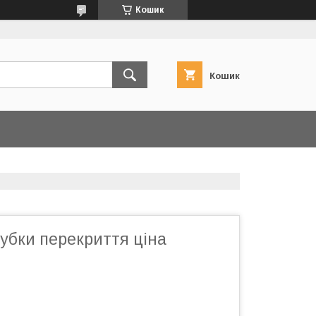
Кошик
Кошик
убки перекриття ціна