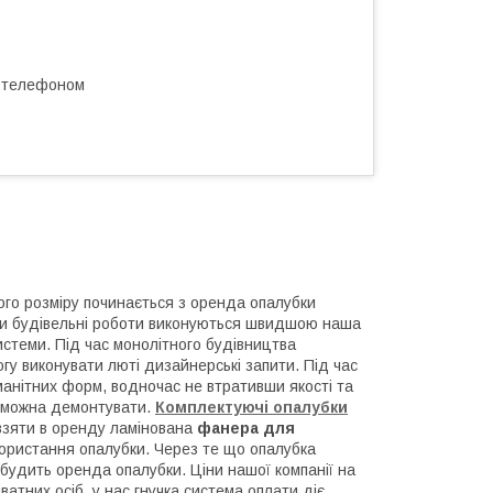
а телефоном
лого розміру починається з оренда опалубки
ніки будівельні роботи виконуються швидшою наша
истеми. Під час монолітного будівництва
гу виконувати люті дизайнерські запити. Під час
манітних форм, водночас не втративши якості та
ку можна демонтувати.
Комплектуючі опалубки
 взяти в оренду ламінована
фанера для
икористання опалубки. Через те що опалубка
 будить оренда опалубки. Ціни нашої компанії на
ватних осіб, у нас гнучка система оплати діє