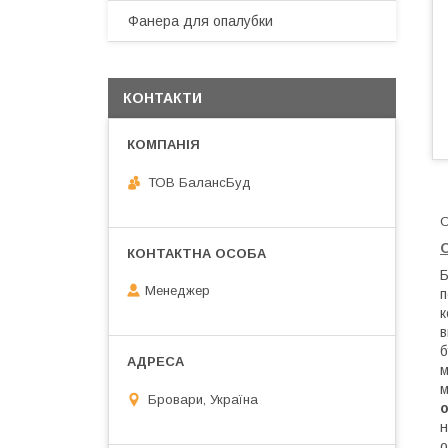
Фанера для опалубки
КОНТАКТИ
ТОВ БалансБуд
О
Б
Менеджер
п
к
в
б
м
м
Бровари, Україна
н
о