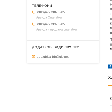
і
н
+380 (67) 730-55-05
т
Аренда Опалубки
п
к
+380 (67) 733-55-05
п
Аренда и продажа опалубки
о
Т
щ
м
opalubka-bb@ukr.net
Х