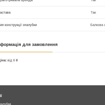
овготривала оренда
Так
астава
Так
ип конструкції опалубки
Балкова 
нформація для замовлення
іна:
від 6 ₴
ї
палубки