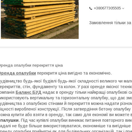
+380677305505
Замовлення тільки з
ренда опалубки перекриття ціна
Оренда опалубки
перекритя ціна вигідно та економічно.
удівництво будь-якої будівлі будь-якої складності великого чи ма
ерекриттів, стін, фундаменту та колон. У разі оренде якісної тех
омпанія
Баланс БУД
надає в оренду тільки найкращі опалубкові с
икористовують вертикальну та горизонтальну опалубку, що дає змо
удівництва з опалубкою стінами й перекриття можна надати різно
іцності виробленої конструкції. Після затвердіння бетону опалуб
ожна купити або взяти в оренду, так само для економії ви можете
опалушки
. Під час купівлі опалубки виникає питання повторного в
адалі не буде більше використовуватися, економніше та вигідніше
ренду опалубки прийнятні як для будівельних організацій, так і при