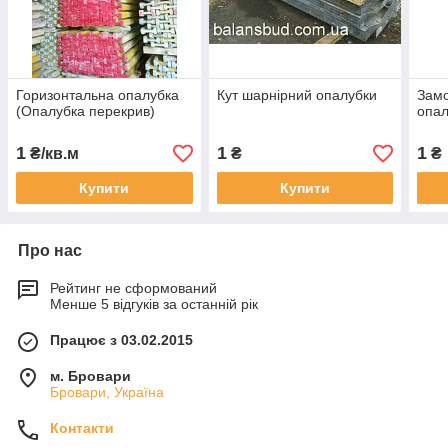
Горизонтальна опалубка
Кут шарнірний опалубки
Замо
(Опалубка перекрив)
опал
1
1
1
₴/кв.м
₴
₴
Купити
Купити
Про нас
Рейтинг не сформований
Менше 5 відгуків за останній рік
Працює з 03.02.2015
м. Бровари
Бровари, Україна
Контакти