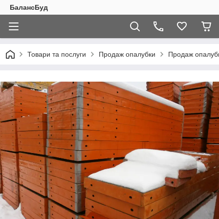
БалансБуд
Товари та послуги
Продаж опалубки
Продаж опалубк