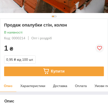
Продаж опалубки стін, колон
В наявності
Код: 0000214
Опт і роздріб
1
₴
0,95 ₴
від 100 шт.
Купити
Опис
Характеристики
Доставка
Оплата
Умови п
Опис