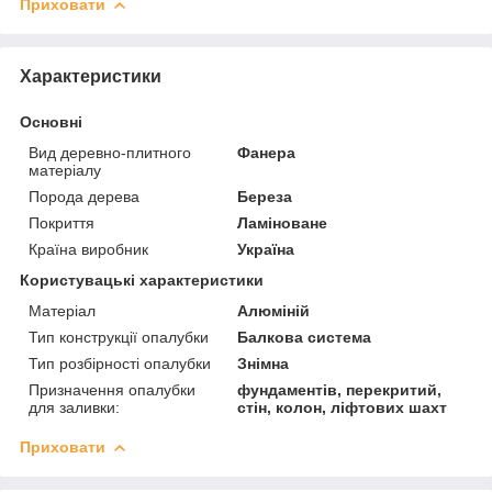
Приховати
Характеристики
Основні
Вид деревно-плитного
Фанера
матеріалу
Порода дерева
Береза
Покриття
Ламіноване
Країна виробник
Україна
Користувацькі характеристики
Матеріал
Алюміній
Тип конструкції опалубки
Балкова система
Тип розбірності опалубки
Знімна
Призначення опалубки
фундаментів, перекритий,
для заливки:
стін, колон, ліфтових шахт
Приховати