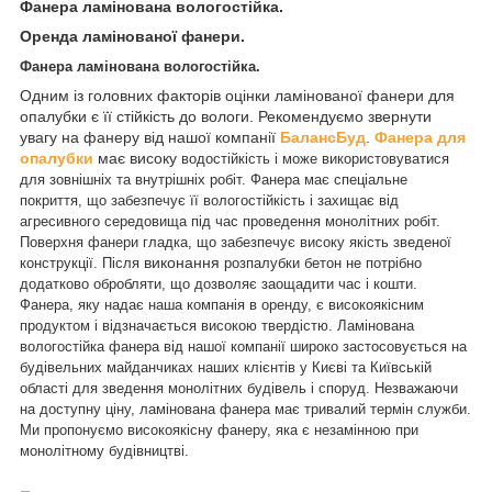
Фанера ламінована вологостійка.
Оренда ламінованої фанери.
Фанера ламінована вологостійка.
Одним із головних факторів оцінки ламінованої фанери для
опалубки є її стійкість до вологи. Рекомендуємо звернути
увагу на фанеру від нашої компанії
БалансБуд
.
Фанера для
опалубки
має високу
водостійкість і може використовуватися
для зовнішніх та внутрішніх робіт. Фанера має спеціальне
покриття, що забезпечує її вологостійкість і захищає від
агресивного середовища під час проведення монолітних робіт.
Поверхня фанери гладка, що забезпечує високу якість зведеної
виконання
конструкції. Після
розпалубки бетон не потрібно
додатково обробляти, що дозволяє заощадити час і кошти.
Фанера, яку надає наша компанія в оренду, є високоякісним
продуктом і відзначається високою твердістю. Ламінована
вологостійка фанера від нашої компанії широко застосовується на
будівельних майданчиках наших клієнтів у Києві та Київській
області для зведення монолітних будівель і споруд. Незважаючи
на доступну ціну, ламінована фанера має тривалий термін служби.
Ми пропонуємо високоякісну фанеру, яка є незамінною при
монолітному будівництві.