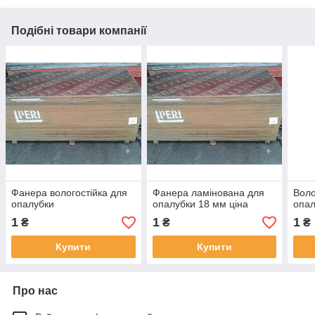
Подібні товари компанії
Фанера вологостійка для
Фанера ламінована для
Воло
опалубки
опалубки 18 мм ціна
опал
1
1
1
₴
₴
₴
Купити
Купити
Про нас