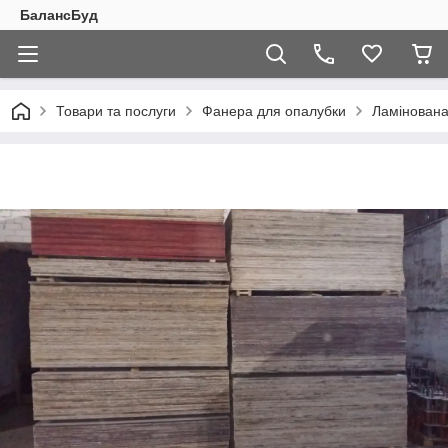
БалансБуд
Товари та послуги
Фанера для опалубки
Ламінована