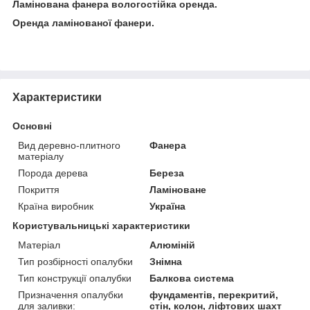
Ламінована фанера вологостійка оренда.
Оренда ламінованої фанери.
Характеристики
Основні
Вид деревно-плитного
Фанера
матеріалу
Порода дерева
Береза
Покриття
Ламіноване
Країна виробник
Україна
Користувальницькі характеристики
Матеріал
Алюміній
Тип розбірності опалубки
Знімна
Тип конструкції опалубки
Балкова система
Призначення опалубки
фундаментів, перекритий,
для заливки:
стін, колон, ліфтових шахт