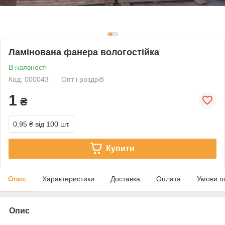
Ламінована фанера вологостійка
В наявності
Код: 000043
Опт і роздріб
1
₴
0,95 ₴
від 100 шт.
Купити
Опис
Характеристики
Доставка
Оплата
Умови п
Опис