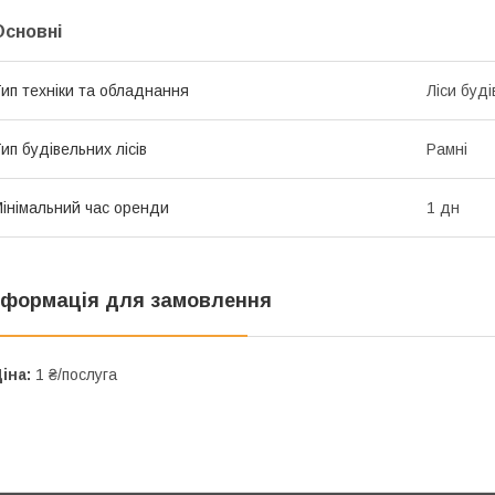
Основні
ип техніки та обладнання
Ліси буді
ип будівельних лісів
Рамні
інімальний час оренди
1 дн
нформація для замовлення
іна:
1 ₴/послуга