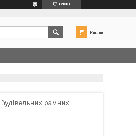
Кошик
Кошик
 будівельних рамних