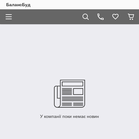
БалансБуд
У компанії поки немає новин